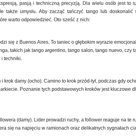
presją, pasją i techniczną precyzją. Dla wielu osób jest to s
le także umysłu. Aby zacząć tańczyć tango lub doskonalić 
które warto odpowiedzieć. Oto sześć z nich:
odzi się z Buenos Aires. To taniec o głębokim wyrazie emocjon
 tanga, takich jak tango argentino, tango salon, tango nuevo, czy 
i techniki.
i krok damy (ocho). Camino to krok przód-tył, podczas gdy och
parkiecie. Poznanie tych podstawowych kroków jest kluczowe d
ollowera (damy). Lider prowadzi ruchy, a follower reaguje na te r
era się na napięciu w ramionach oraz delikatnych sygnałach cia