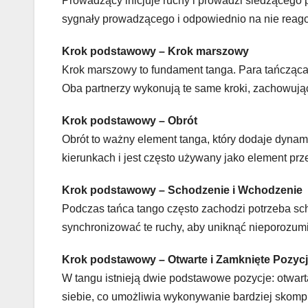
Prowadzący inicjuje ruchy i prowadzi śledzącego pr
sygnały prowadzącego i odpowiednio na nie reag
Krok podstawowy – Krok marszowy
Krok marszowy to fundament tanga. Para tańcząca 
Oba partnerzy wykonują te same kroki, zachowując
Krok podstawowy – Obrót
Obrót to ważny element tanga, który dodaje dyna
kierunkach i jest często używany jako element prz
Krok podstawowy – Schodzenie i Wchodzenie
Podczas tańca tango często zachodzi potrzeba sc
synchronizować te ruchy, aby uniknąć nieporozumień
Krok podstawowy – Otwarte i Zamknięte Pozyc
W tangu istnieją dwie podstawowe pozycje: otwarta
siebie, co umożliwia wykonywanie bardziej skompli