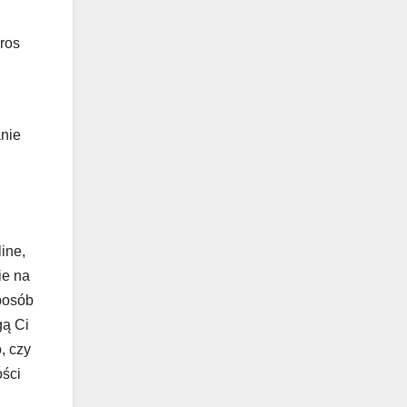
eros
anie
ine,
ie na
sposób
gą Ci
, czy
ści