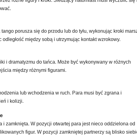
zez różne figury i kroki. Śledzący natomiast musi wyczulić się
ować.
tango porusza się do przodu lub do tyłu, wykonując kroki mar
 odległość między sobą i utrzymując kontakt wzrokowy.
miki i dramatyzmu do tańca. Może być wykonywany w różnych
ejścia między różnymi figurami.
hodzenia lub wchodzenia w ruch. Para musi być zgrana i
 i kolizji.
je
 i zamknięta. W pozycji otwartej para jest nieco oddzielona od
kowanych figur. W pozycji zamkniętej partnerzy są blisko siebi