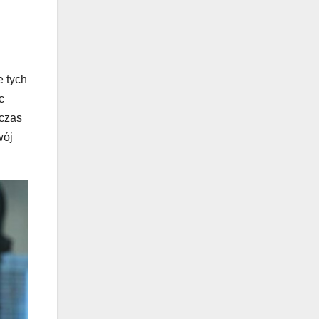
 tych
c
dczas
wój