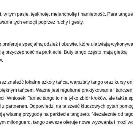
i, w tym pasję, tęsknotę, melancholię i namiętność. Para tangu
wanie tych emocji poprzez ruchy i gesty.
o preferuje specjalną odzież i obuwie, które ułatwiają wykonyw
 przyczepność na parkiecie. Buty tango często mają giętką
w.
z znaleźć lokalne szkoły tańca, warsztaty tango oraz kursy onl
pięknym tańcem. Ważne jest regularne praktykowanie i tańczen
i. Wniosek: Taniec tango to nie tylko zbiór kroków, ale także 
ji z partnerem. Odpowiedzi na te sześć kluczowych pytań pomo
ją własną przygodę na parkiecie tanguero. Niezależnie od tego
ym milonguero, tango zawsze oferuje nowe wyzwania i możliwo