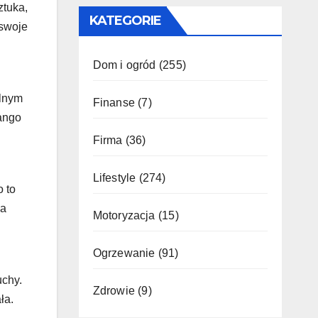
ztuka,
KATEGORIE
swoje
Dom i ogród
(255)
alnym
Finanse
(7)
tango
Firma
(36)
Lifestyle
(274)
o to
la
Motoryzacja
(15)
Ogrzewanie
(91)
uchy.
Zdrowie
(9)
ła.