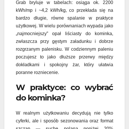
Grab bryluje w tabelach: osiąga ok. 2200
kWh/mp i ~4,2 kWh/kg, co przekłada się na
bardzo długie, równe spalanie w praktyce
użytkowej. W wielu porównaniach wypada jako
„najmocniejszy” opał liściasty do kominka,
zwłaszcza przy gęstym załadunku i dobrze
rozgrzanym palenisku. W codziennym paleniu
poczujesz to jako dłuższe przerwy między
dokładkami i spokojny żar, który ułatwia
poranne rozniecenie.
W praktyce: co wybrać
do kominka?
W realnym użytkowaniu decydują nie tylko
cyferki, ale i sposób sezonowania oraz format
szczap — suche polana poniżej 20%