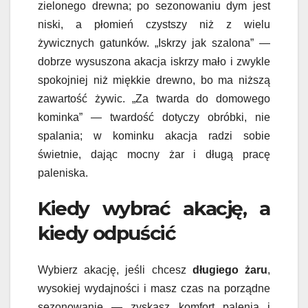
zielonego drewna; po sezonowaniu dym jest
niski, a płomień czystszy niż z wielu
żywicznych gatunków. „Iskrzy jak szalona” —
dobrze wysuszona akacja iskrzy mało i zwykle
spokojniej niż miękkie drewno, bo ma niższą
zawartość żywic. „Za twarda do domowego
kominka” — twardość dotyczy obróbki, nie
spalania; w kominku akacja radzi sobie
świetnie, dając mocny żar i długą pracę
paleniska.
Kiedy wybrać akację, a
kiedy odpuścić
Wybierz akację, jeśli chcesz
długiego żaru
,
wysokiej wydajności i masz czas na porządne
sezonowanie — zyskasz komfort palenia i