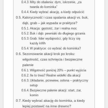
Mity do obalenia: dym, iskrzenie, „za
twarda do kominka”
Kiedy wybrać akację, a kiedy odpuścić
Kaloryczność i czas spalania akacji vs. buk,
dąb, grab – jak wypada w praktyce?
Akacja: gęstość, żar i realna moc
Buk i dąb: pewniaki do długiego grzania
Grab: lider wydajności, gdy liczy się
każdy kWh
W praktyce: co wybrać do kominka?
Sezonowanie akacji krok po kroku:
wilgotność, czas schnięcia i bezpieczne
palenie
Wilgotność poniżej 20% – punkt wyjścia
Ile to trwa? Realne widełki dla akacji
Układanie, przewiew, osłona – praktyczny
setup
Bezpieczne palenie akacji: start, żar,
komin
Kiedy wybrać akację do kominka, a kiedy
lepiej postawić na inne drewno?