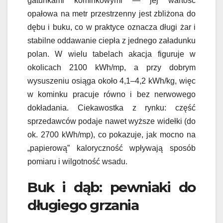
gatunkami kominkowymi — jej wartość
opałowa na metr przestrzenny jest zbliżona do
dębu i buku, co w praktyce oznacza długi żar i
stabilne oddawanie ciepła z jednego załadunku
polan. W wielu tabelach akacja figuruje w
okolicach 2100 kWh/mp, a przy dobrym
wysuszeniu osiąga około 4,1–4,2 kWh/kg, więc
w kominku pracuje równo i bez nerwowego
dokładania. Ciekawostka z rynku: część
sprzedawców podaje nawet wyższe widełki (do
ok. 2700 kWh/mp), co pokazuje, jak mocno na
„papierową” kaloryczność wpływają sposób
pomiaru i wilgotność wsadu.
Buk i dąb: pewniaki do
długiego grzania