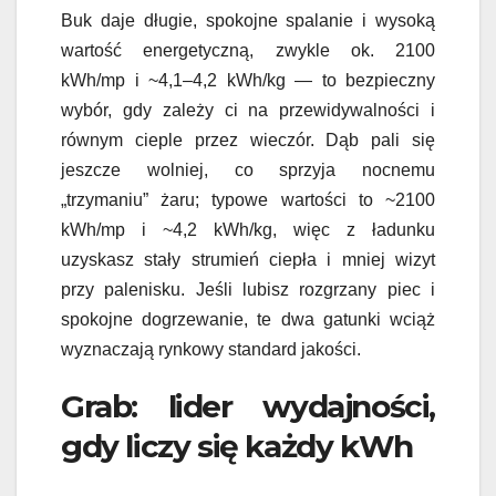
Buk daje długie, spokojne spalanie i wysoką
wartość energetyczną, zwykle ok. 2100
kWh/mp i ~4,1–4,2 kWh/kg — to bezpieczny
wybór, gdy zależy ci na przewidywalności i
równym cieple przez wieczór. Dąb pali się
jeszcze wolniej, co sprzyja nocnemu
„trzymaniu” żaru; typowe wartości to ~2100
kWh/mp i ~4,2 kWh/kg, więc z ładunku
uzyskasz stały strumień ciepła i mniej wizyt
przy palenisku. Jeśli lubisz rozgrzany piec i
spokojne dogrzewanie, te dwa gatunki wciąż
wyznaczają rynkowy standard jakości.
Grab: lider wydajności,
gdy liczy się każdy kWh