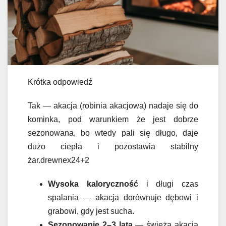
Krótka odpowiedź
Tak — akacja (robinia akacjowa) nadaje się do
kominka, pod warunkiem że jest dobrze
sezonowana, bo wtedy pali się długo, daje
dużo ciepła i pozostawia stabilny
żar.drewnex24+2
Wysoka kaloryczność
i długi czas
spalania — akacja dorównuje dębowi i
grabowi, gdy jest sucha.
Sezonowanie 2–3 lata
— świeża akacja