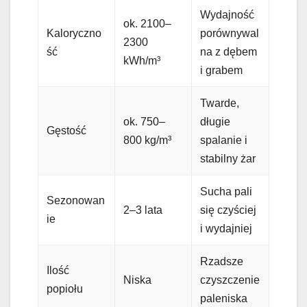
Wydajność
ok. 2100–
Kaloryczno
porównywal
2300
ść
na z dębem
kWh/m³
i grabem
Twarde,
ok. 750–
długie
Gęstość
800 kg/m³
spalanie i
stabilny żar
Sucha pali
Sezonowan
2–3 lata
się czyściej
ie
i wydajniej
Rzadsze
Ilość
Niska
czyszczenie
popiołu
paleniska