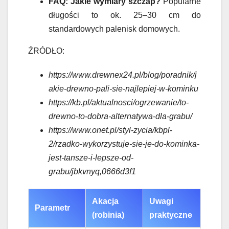
FAQ: Jakie wymiary szczap?
Popularne
długości to ok. 25–30 cm do
standardowych palenisk domowych.
ŹRÓDŁO:
https://www.drewnex24.pl/blog/poradnik/j
akie-drewno-pali-sie-najlepiej-w-kominku
https://kb.pl/aktualnosci/ogrzewanie/to-
drewno-to-dobra-alternatywa-dla-grabu/
https://www.onet.pl/styl-zycia/kbpl-
2/rzadko-wykorzystuje-sie-je-do-kominka-
jest-tansze-i-lepsze-od-
grabu/jbkvnyq,0666d3f1
Akacja
Uwagi
Parametr
(robinia)
praktyczne