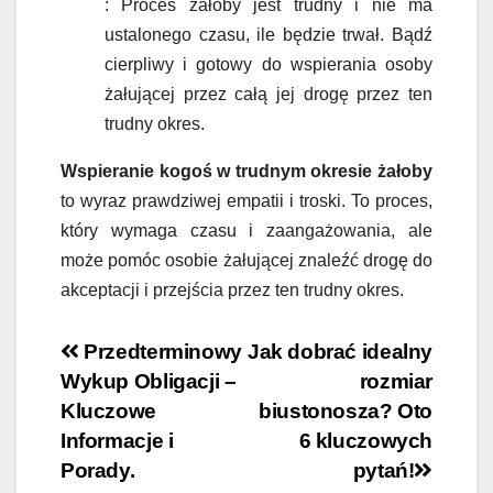
: Proces żałoby jest trudny i nie ma
ustalonego czasu, ile będzie trwał. Bądź
cierpliwy i gotowy do wspierania osoby
żałującej przez całą jej drogę przez ten
trudny okres.
Wspieranie kogoś w trudnym okresie żałoby
to wyraz prawdziwej empatii i troski. To proces,
który wymaga czasu i zaangażowania, ale
może pomóc osobie żałującej znaleźć drogę do
akceptacji i przejścia przez ten trudny okres.
Nawigacja
Przedterminowy
Jak dobrać idealny
Wykup Obligacji –
rozmiar
wpisu
Kluczowe
biustonosza? Oto
Informacje i
6 kluczowych
Porady.
pytań!