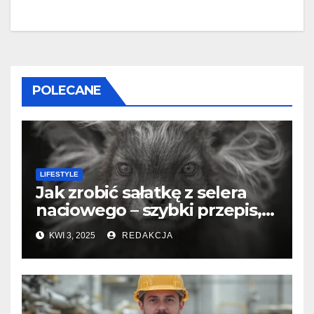
POLECANE
LIFESTYLE
Jak zrobić sałatkę z selera
naciowego – szybki przepis,
który pokochasz
KWI 3, 2025
REDAKCJA