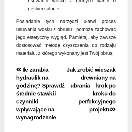
usuwaniu wosku z grubych tkanin o
gęstym splocie.
Posiadanie tych narzędzi ułatwi proces
usuwania wosku z obrusu i pomoże zachować
jego estetyczny wygląd. Pamiętaj, aby zawsze
dostosować metodę czyszczenia do rodzaju
materiału, z którego wykonany jest Twój obrus.
Nawigacja
Ile zarabia
Jak zrobić wieszak
hydraulik na
drewniany na
wpisu
godzinę? Sprawdź
ubrania – krok po
średnie stawki i
kroku do
czynniki
perfekcyjnego
wpływające na
projektu
wynagrodzenie