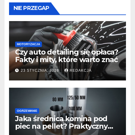
NIE PRZEGAP
MOTORYZACJA
Czy auto detailing się opłaca?
Fakty i mity, które warto znać
23 STYCZNIA, 2026
REDAKCJA
OGRZEWANIE
Jaka średnica komina pod
piec na pellet? Praktyczny
przewodnik dla domu i