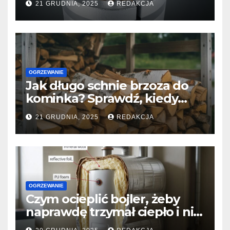
21 GRUDNIA, 2025
REDAKCJA
mieszkania
OGRZEWANIE
Jak długo schnie brzoza do
kominka? Sprawdź, kiedy
naprawdę jest gotowa do
21 GRUDNIA, 2025
REDAKCJA
palenia?
OGRZEWANIE
Czym ocieplić bojler, żeby
naprawdę trzymał ciepło i nie
zjadał prądu?