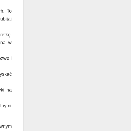
h. To
ubijaj
retkę.
zona w
zwoli
zyskać
ki na
olnymi
townym