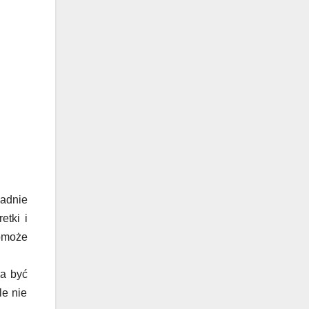
ładnie
etki i
pomoże
na być
le nie