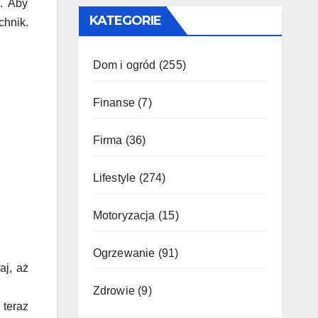
. Aby
KATEGORIE
chnik.
Dom i ogród
(255)
Finanse
(7)
Firma
(36)
Lifestyle
(274)
Motoryzacja
(15)
Ogrzewanie
(91)
aj, aż
Zdrowie
(9)
 teraz