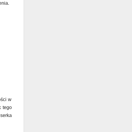
enia.
ości w
k tego
serka