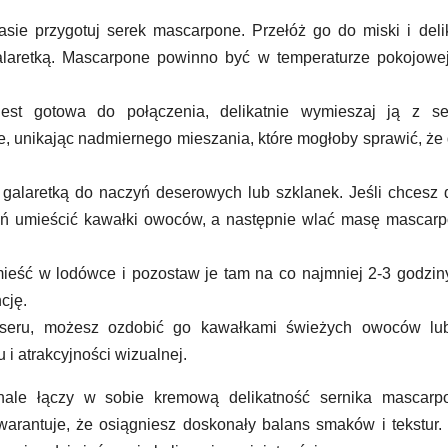
ie przygotuj serek mascarpone. Przełóż go do miski i deli
alaretką. Mascarpone powinno być w temperaturze pokojowe
est gotowa do połączenia, delikatnie wymieszaj ją z se
ie, unikając nadmiernego mieszania, które mogłoby sprawić, że
galaretką do naczyń deserowych lub szklanek. Jeśli chcesz
yń umieścić kawałki owoców, a następnie wlać masę mascar
eść w lodówce i pozostaw je tam na co najmniej 2-3 godzin
cję.
seru, możesz ozdobić go kawałkami świeżych owoców lub
 atrakcyjności wizualnej.
onale łączy w sobie kremową delikatność sernika mascarp
warantuje, że osiągniesz doskonały balans smaków i tekstur.