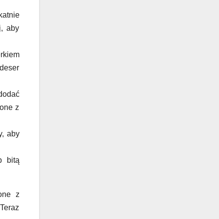
katnie
j, aby
rkiem
 deser
 dodać
pone z
y, aby
 bitą
one z
 Teraz