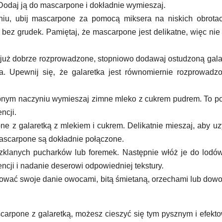
y. Dodaj ją do mascarpone i dokładnie wymieszaj.
u, ubij mascarpone za pomocą miksera na niskich obrotac
 bez grudek. Pamiętaj, że mascarpone jest delikatne, więc nie 
już dobrze rozprowadzone, stopniowo dodawaj ostudzoną gala
a. Upewnij się, że galaretka jest równomiernie rozprowad
nym naczyniu wymieszaj zimne mleko z cukrem pudrem. To po
ncji.
e z galaretką z mlekiem i cukrem. Delikatnie mieszaj, aby u
 mascarpone są dokładnie połączone.
klanych pucharków lub foremek. Następnie włóż je do lodów
encji i nadanie deserowi odpowiedniej tekstury.
ać swoje danie owocami, bitą śmietaną, orzechami lub dow
ascarpone z galaretką, możesz cieszyć się tym pysznym i efek