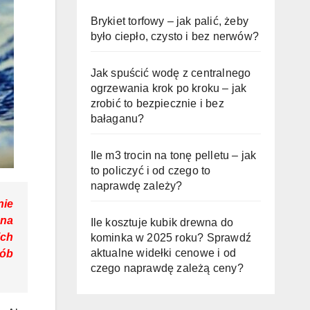
Brykiet torfowy – jak palić, żeby
było ciepło, czysto i bez nerwów?
Jak spuścić wodę z centralnego
ogrzewania krok po kroku – jak
zrobić to bezpiecznie i bez
bałaganu?
Ile m3 trocin na tonę pelletu – jak
to policzyć i od czego to
naprawdę zależy?
nie
 na
Ile kosztuje kubik drewna do
ich
kominka w 2025 roku? Sprawdź
aktualne widełki cenowe i od
sób
czego naprawdę zależą ceny?