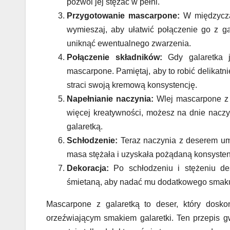
pozwól jej stężać w pełni.
Przygotowanie mascarpone:
W międzyczas
wymieszaj, aby ułatwić połączenie go z g
uniknąć ewentualnego zwarzenia.
Połączenie składników:
Gdy galaretka j
mascarpone. Pamiętaj, aby to robić delikatn
straci swoją kremową konsystencję.
Napełnianie naczynia:
Wlej mascarpone z 
więcej kreatywności, możesz na dnie nacz
galaretką.
Schłodzenie:
Teraz naczynia z deserem umi
masa stężała i uzyskała pożądaną konsysten
Dekoracja:
Po schłodzeniu i stężeniu de
śmietaną, aby nadać mu dodatkowego smaku i
Mascarpone z galaretką to deser, który dosk
orzeźwiającym smakiem galaretki. Ten przepis g