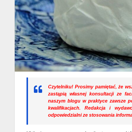
Czytelniku!
Prosimy pamiętać, że wsz
zastąpią własnej konsultacji ze f
naszym blogu w praktyce zawsze po
kwalifikacjach. Redakcja i wyda
odpowiedzialni ze stosowania informa