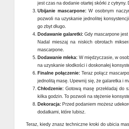
jest czas na dodanie otartej skórki z cytryn
Ubijanie mascarpone:
W osobnym naczyni
pozwoli na uzyskanie jednolitej konsystencji
go zbyt długo.
Dodawanie galaretki:
Gdy mascarpone jest 
Nadal mieszaj na niskich obrotach mikser
mascarpone.
Dodawanie mleka:
W międzyczasie, w osob
na uzyskanie słodkości i doskonałej konsyste
Finalne połączenie:
Teraz połącz mascarpon
jednolitą masę. Upewnij się, że galaretka i
Chłodzenie:
Gotową masę przekładaj do sz
kilka godzin. To pozwoli na stężenie konsyst
Dekoracja:
Przed podaniem możesz udekorow
dodatkami, które lubisz.
Teraz, kiedy znasz techniczne kroki do ubicia m