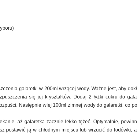
yboru)
zczenia galaretki w 200ml wrzącej wody. Ważne jest, aby dok
puszczenia się jej kryształków. Dodaj 2 łyżki cukru do galar
rozpuści. Następnie wlej 100ml zimnej wody do galaretki, co 
kanie, aż galaretka zacznie lekko tężeć. Optymalnie, powin
sz postawić ją w chłodnym miejscu lub wrzucić do lodówki, a