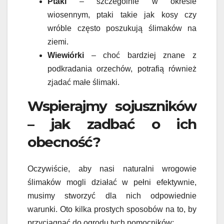
Ptaki
– szczególnie w okresie
wiosennym, ptaki takie jak kosy czy
wróble często poszukują ślimaków na
ziemi.
Wiewiórki
– choć bardziej znane z
podkradania orzechów, potrafią również
zjadać małe ślimaki.
Wspierajmy sojuszników
– jak zadbać o ich
obecność?
Oczywiście, aby nasi naturalni wrogowie
ślimaków mogli działać w pełni efektywnie,
musimy stworzyć dla nich odpowiednie
warunki. Oto kilka prostych sposobów na to, by
przyciągnąć do ogrodu tych pomocników: