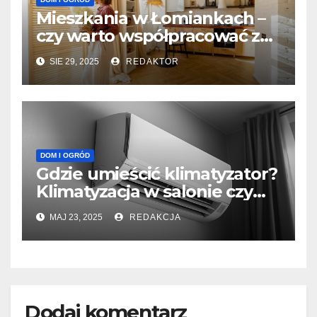
Mieszkania w Łomiankach –
czy warto współpracować z
deweloperem z Warszawy?
SIE 29, 2025
REDAKTOR
DOM I OGRÓD
Gdzie umieścić klimatyzator?
Klimatyzacja w salonie czy
sypialni
MAJ 23, 2025
REDAKCJA
Dodaj komentarz