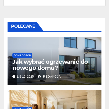
POLECANE
DOM I OGRÓD
Jak wybrać ogrzewanie do
nowego domu?
LIS 12, 2025
REDAKCJA
DOM I OGRÓD