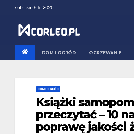
Skip
sob.. sie 8th, 2026
to
content
DOM I OGRÓD
OGRZEWANIE
DOM I OGRÓD
Książki samopom
przeczytać – 10 n
poprawę jakości 