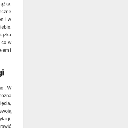
iążka,
teczne
onii w
iebie.
siążka
, co w
ałem i
i
agi. W
można
ęcia,
swoją
tacji,
prawić