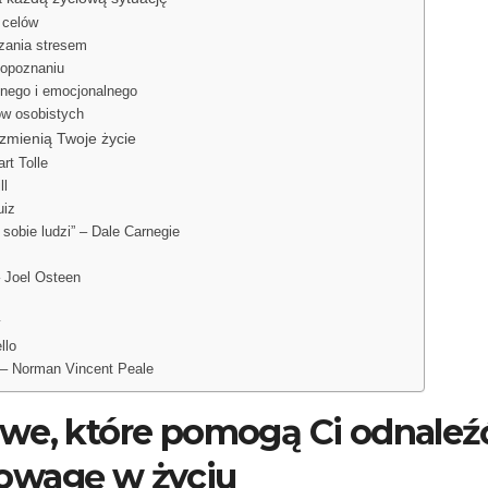
 celów
dzania stresem
mopoznaniu
znego i emocjonalnego
ów osobistych
zmienią Twoje życie
rt Tolle
ll
uiz
 sobie ludzi” – Dale Carnegie
– Joel Osteen
y
llo
 – Norman Vincent Peale
e, które pomogą Ci odnaleź
owagę w życiu