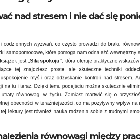
wać nad stresem i nie dać się poni
 i codziennych wyzwań, co często prowadzi do braku równow
iążki samopomocowe, które pomogą nam odnaleźć wewnętrzny 
 książek jest
„Siła spokoju”
, która oferuje praktyczne wskazówk
żce tej znajdziesz proste, ale skuteczne techniki oddec
uspokojenie myśli oraz odzyskanie kontroli nad stresem. A
ji na tu i teraz. Dzięki temu podejściu można skutecznie elim
 utraty równowagi w życiu. Zamiast martwić się o przyszło
ełnej obecności w teraźniejszości, co ma pozytywny wpływ na
tej lektury jest również nauka radzenia sobie z trudnymi emo
znalezienia równowagi między prac