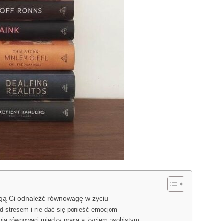
ą Ci odnaleźć równowagę w życiu
d stresem i nie dać się ponieść emocjom
ienia równowagi między pracą a życiem osobistym