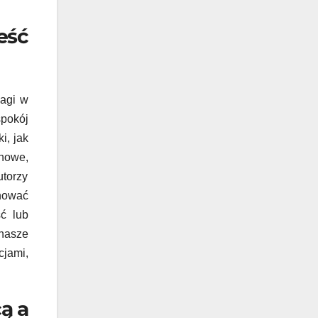
eść
agi w
spokój
i, jak
howe,
utorzy
inować
ść lub
 nasze
cjami,
ą a