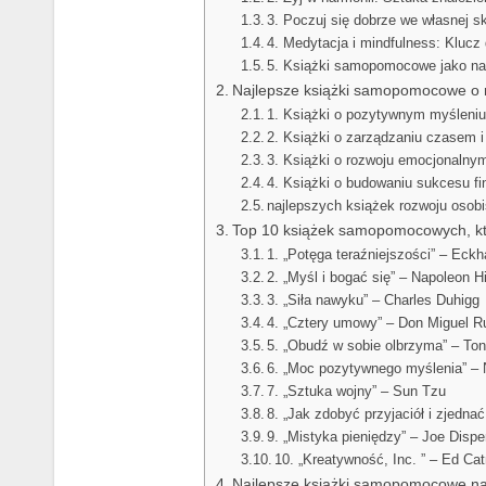
3. Poczuj się dobrze we własnej 
4. Medytacja i mindfulness: Klucz
5. Książki samopomocowe jako na
Najlepsze książki samopomocowe o 
1. Książki o pozytywnym myśleniu
2. Książki o zarządzaniu czasem 
3. Książki o rozwoju emocjonalnym
4. Książki o budowaniu sukcesu f
najlepszych książek rozwoju osob
Top 10 książek samopomocowych, kt
1. „Potęga teraźniejszości” – Eckha
2. „Myśl i bogać się” – Napoleon Hi
3. „Siła nawyku” – Charles Duhigg
4. „Cztery umowy” – Don Miguel R
5. „Obudź w sobie olbrzyma” – To
6. „Moc pozytywnego myślenia” –
7. „Sztuka wojny” – Sun Tzu
8. „Jak zdobyć przyjaciół i zjednać
9. „Mistyka pieniędzy” – Joe Disp
10. „Kreatywność, Inc. ” – Ed Cat
Najlepsze książki samopomocowe na