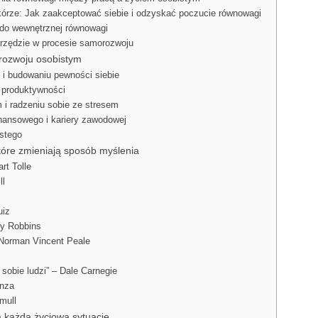
skórze: Jak zaakceptować siebie i odzyskać poczucie równowagi
 do wewnętrznej równowagi
rzędzie w procesie samorozwoju
rozwoju osobistym
 i budowaniu pewności siebie
i produktywności
 i radzeniu sobie ze stresem
inansowego i kariery zawodowej
istego
óre zmieniają sposób myślenia
rt Tolle
ll
uiz
ny Robbins
 Norman Vincent Peale
 sobie ludzi” – Dale Carnegie
enza
mull
 każdą życiową sytuację