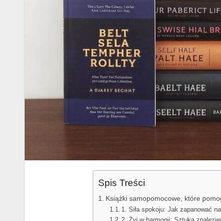
Spis Treści
Książki samopomocowe, które pomog
1. Siła spokoju: Jak zapanować na
2. Żyj w harmonii: Sztuka znalez