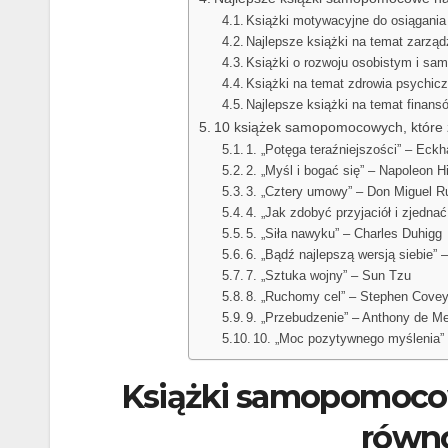
Książki motywacyjne do osiągania
Najlepsze książki na temat zarzą
Książki o rozwoju osobistym i sa
Książki na temat zdrowia psychic
Najlepsze książki na temat finans
10 książek samopomocowych, które 
1. „Potęga teraźniejszości” – Eckha
2. „Myśl i bogać się” – Napoleon Hi
3. „Cztery umowy” – Don Miguel R
4. „Jak zdobyć przyjaciół i zjednać
5. „Siła nawyku” – Charles Duhigg
6. „Bądź najlepszą wersją siebie” 
7. „Sztuka wojny” – Sun Tzu
8. „Ruchomy cel” – Stephen Cove
9. „Przebudzenie” – Anthony de Me
10. „Moc pozytywnego myślenia”
Książki samopomocow
równ