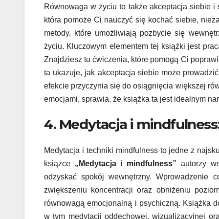
Równowaga w życiu to także akceptacja siebie i
która pomoże Ci nauczyć się kochać siebie, niez
metody, które umożliwiają pozbycie się wewnętr
życiu. Kluczowym elementem tej książki jest pra
Znajdziesz tu ćwiczenia, które pomogą Ci popraw
ta ukazuje, jak akceptacja siebie może prowadzi
efekcie przyczynia się do osiągnięcia większej ró
emocjami, sprawia, że książka ta jest idealnym n
4. Medytacja i mindfulnes
Medytacja i techniki mindfulness to jedne z naj
książce
„Medytacja i mindfulness”
autorzy ws
odzyskać spokój wewnętrzny. Wprowadzenie co
zwiększeniu koncentracji oraz obniżeniu pozio
równowagą emocjonalną i psychiczną. Książka d
w tym medytacji oddechowej, wizualizacyjnej ora