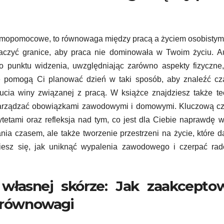
 samopomocowe, to równowaga między pracą a życiem osobisty
czyć granice, aby praca nie dominowała w Twoim życiu. Au
 punktu widzenia, uwzględniając zarówno aspekty fizyczne,
óre pomogą Ci planować dzień w taki sposób, aby znaleźć c
zucia winy związanej z pracą. W książce znajdziesz także te
e zarządzać obowiązkami zawodowymi i domowymi. Kluczową c
rytetami oraz refleksja nad tym, co jest dla Ciebie naprawdę 
ia czasem, ale także tworzenie przestrzeni na życie, które d
owiesz się, jak uniknąć wypalenia zawodowego i czerpać ra
 własnej skórze: Jak zaakcepto
e równowagi