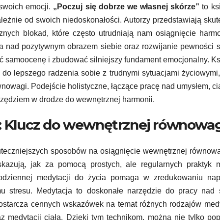
 swoich emocji.
„Poczuj się dobrze we własnej skórze”
to ks
ależnie od swoich niedoskonałości. Autorzy przedstawiają sku
znych blokad, które często utrudniają nam osiągnięcie harm
ca nad pozytywnym obrazem siebie oraz rozwijanie pewności s
ić samoocenę i zbudować silniejszy fundament emocjonalny. K
ć do lepszego radzenia sobie z trudnymi sytuacjami życiowymi
wnowagi. Podejście holistyczne, łączące pracę nad umysłem, ci
arzędziem w drodze do wewnętrznej harmonii.
s: Klucz do wewnętrznej równowag
skuteczniejszych sposobów na osiągnięcie wewnętrznej równow
kazują, jak za pomocą prostych, ale regularnych praktyk 
dziennej medytacji do życia pomaga w zredukowaniu napi
mu stresu. Medytacja to doskonałe narzędzie do pracy nad 
ostarcza cennych wskazówek na temat różnych rodzajów medy
z medytacji ciała. Dzięki tym technikom, można nie tylko po