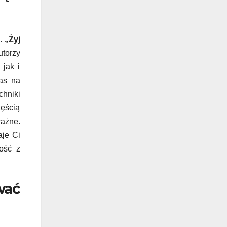
m.
„Żyj
torzy
 jak i
zas na
chniki
zęścią
ważne.
aje Ci
dość z
wać