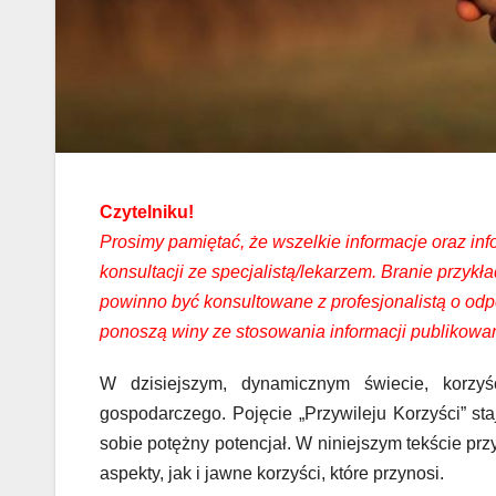
Czytelniku!
Prosimy pamiętać, że wszelkie informacje oraz in
konsultacji ze specjalistą/lekarzem. Branie przy
powinno być konsultowane z profesjonalistą o odp
ponoszą winy ze stosowania informacji publikowan
W dzisiejszym, dynamicznym świecie, korzyśc
gospodarczego. Pojęcie „Przywileju Korzyści” staj
sobie potężny potencjał. W niniejszym tekście prz
aspekty, jak i jawne korzyści, które przynosi.