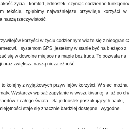
akość życia i komfort jednostek, czyniąc codzienne funkcjon
 tekście, zgłębimy najważniejsze przywileje korzyści w 
a naszą rzeczywistość.
rzywilejów korzyści w życiu codziennym wiąże się z nieograni
ternetowi, i systemom GPS, jesteśmy w stanie być na bieżąco z
szać się w dowolne miejsce na mapie bez trudu. To pozwala na
ji oraz zwiększa naszą niezależność.
i to kolejny z wyjątkowych przywilejów korzyści. W sieci można
ematy. Wystarczy wpisać zapytanie w wyszukiwarkę, a już po chw
ertów z całego świata. Dla jednostek poszukujących nauki,
iejętności staje się znacznie bardziej dostępne i wygodne.