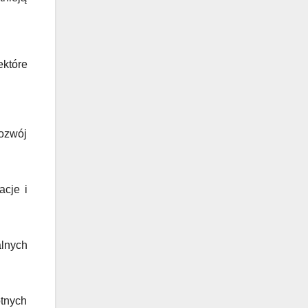
ektóre
ozwój
acje i
lnych
otnych