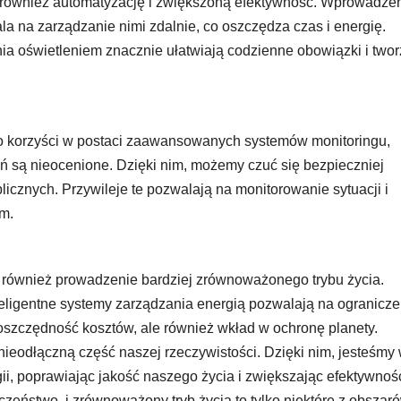
ą również automatyzację i zwiększoną efektywność. Wprowadze
 na zarządzanie nimi zdalnie, co oszczędza czas i energię.
nia oświetleniem znacznie ułatwiają codzienne obowiązki i two
tego korzyści w postaci zaawansowanych systemów monitoringu,
ń są nieocenione. Dzięki nim, możemy czuć się bezpieczniej
icznych. Przywileje te pozwalają na monitorowanie sytuacji i
ym.
 również prowadzenie bardziej zrównoważonego trybu życia.
eligentne systemy zarządzania energią pozwalają na ogranicze
oszczędność kosztów, ale również wkład w ochronę planety.
nieodłączną część naszej rzeczywistości. Dzięki nim, jesteśmy
ii, poprawiając jakość naszego życia i zwiększając efektywnoś
zeństwo, i zrównoważony tryb życia to tylko niektóre z obszar