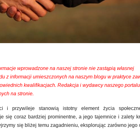
formacje wprowadzone na naszej stronie nie zastąpią własnej
kładu z informacji umieszczonych na naszym blogu w praktyce z
owiednich kwalifikacjach. Redakcja i wydawcy naszego portalu
ych na stronie.
i i przywileje stanowią istotny element życia społeczn
e się coraz bardziej prominentne, a jego tajemnice i zalety k
yjrzymy się bliżej temu zagadnieniu, eksplorując zarówno jego 