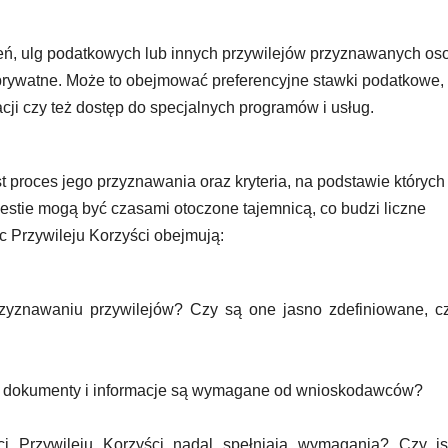
ień, ulg podatkowych lub innych przywilejów przyznawanych o
 prywatne. Może to obejmować preferencyjne stawki podatkowe,
ji czy też dostęp do specjalnych programów i usług.
t proces jego przyznawania oraz kryteria, na podstawie których
westie mogą być czasami otoczone tajemnicą, co budzi liczne
c Przywileju Korzyści obejmują:
rzyznawaniu przywilejów? Czy są one jasno zdefiniowane, c
ie dokumenty i informacje są wymagane od wnioskodawców?
nci Przywileju Korzyści nadal spełniają wymagania? Czy is