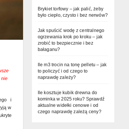
Brykiet torfowy – jak palić, żeby
było ciepło, czysto i bez nerwów?
Jak spuścić wodę z centralnego
ogrzewania krok po kroku – jak
zrobić to bezpiecznie i bez
bałaganu?
Ile m3 trocin na tonę pelletu – jak
awsze
to policzyć i od czego to
naprawdę zależy?
 nie
Ile kosztuje kubik drewna do
kominka w 2025 roku? Sprawdź
ego i
aktualne widełki cenowe i od
ryją w
czego naprawdę zależą ceny?
ukryte