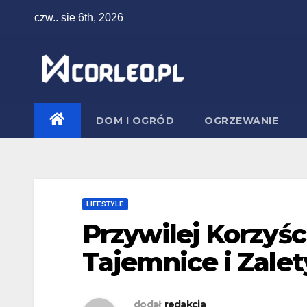
Skip
czw.. sie 6th, 2026
to
content
DOM I OGRÓD
OGRZEWANIE
LIFESTYLE
Przywilej Korzyś
Tajemnice i Zalet
dodał
redakcja