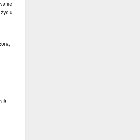
owanie
życiu
czoną
ili