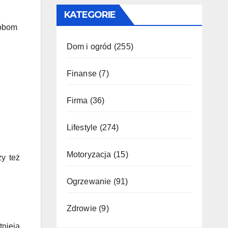
KATEGORIE
sobom
Dom i ogród
(255)
Finanse
(7)
Firma
(36)
Lifestyle
(274)
Motoryzacja
(15)
zy też
Ogrzewanie
(91)
Zdrowie
(9)
tnieją