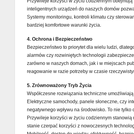
Przywileje korzyści w życiu codziennym obejmuj
inteligentnych urządzeń do naszych domów pozwala
Systemy monitoringu, kontroli klimatu czy sterowa
bardziej komfortowe warunki życia.
4. Ochrona i Bezpieczeństwo
Bezpieczeństwo to priorytet dla wielu ludzi, dla
alarmów czy rozwiniętych technologii zabezpiecze
zarówno w naszych domach, jak i w miejscach publ
reagowanie w razie potrzeby w czasie rzeczywist
5. Zrównoważony Tryb Życia
Współczesne rozwiązania techniczne umożliwiają
Elektryczne samochody, panele słoneczne, czy int
negatywnego wpływu na środowisko. To nie tylko 
Przywileje korzyści w życiu codziennym stanowią 
stanie czerpać korzyści z nowoczesnych technolog
Mobilność, dostęp do wiedzy, efektywność, bezpiec