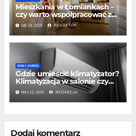
Mieszkania w Łomiankach –
czy warto współpracować z
deweloperem z Warszawy?
SIE 29, 2025
REDAKTOR
DOM I OGRÓD
Gdzie umieścić klimatyzator?
Klimatyzacja w salonie czy
sypialni
MAJ 23, 2025
REDAKCJA
Dodaj komentarz