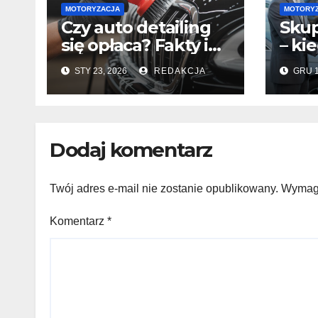
MOTORYZACJA
MOTORY
Czy auto detailing
Skup
się opłaca? Fakty i
– ki
mity, które warto
sprz
STY 23, 2026
REDAKCJA
GRU 1
znać
got
Dodaj komentarz
Twój adres e-mail nie zostanie opublikowany.
Wymaga
Komentarz
*