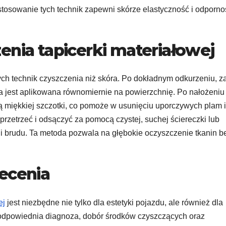
stosowanie tych technik zapewni skórze elastyczność i odporno
enia tapicerki materiałowej
h technik czyszczenia niż skóra. Po dokładnym odkurzeniu, z
tóra jest aplikowana równomiernie na powierzchnię. Po nałożeniu
ą miękkiej szczotki, co pomoże w usunięciu uporczywych plam i
przetrzeć i odsączyć za pomocą czystej, suchej ściereczki lub
i i brudu. Ta metoda pozwala na głębokie oczyszczenie tkanin b
lecenia
ej
jest niezbędne nie tylko dla estetyki pojazdu, ale również dla
 odpowiednia diagnoza, dobór środków czyszczących oraz