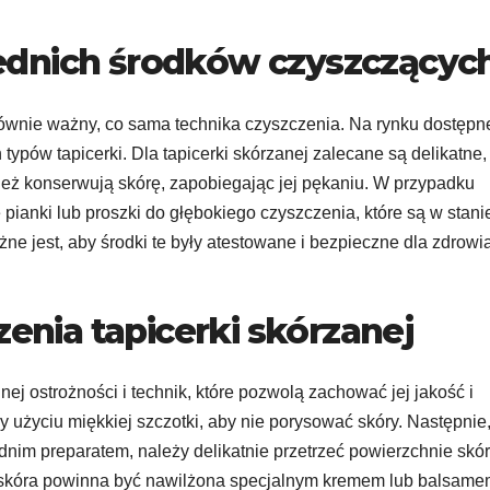
ednich środków czyszczącyc
ównie ważny, co sama technika czyszczenia. Na rynku dostępn
typów tapicerki. Dla tapicerki skórzanej zalecane są delikatne,
wnież konserwują skórę, zapobiegając jej pękaniu. W przypadku
 pianki lub proszki do głębokiego czyszczenia, które są w stani
 jest, aby środki te były atestowane i bezpieczne dla zdrowi
zenia tapicerki skórzanej
j ostrożności i technik, które pozwolą zachować jej jakość i
y użyciu miękkiej szczotki, aby nie porysować skóry. Następnie
nim preparatem, należy delikatnie przetrzeć powierzchnie skó
skóra powinna być nawilżona specjalnym kremem lub balsame