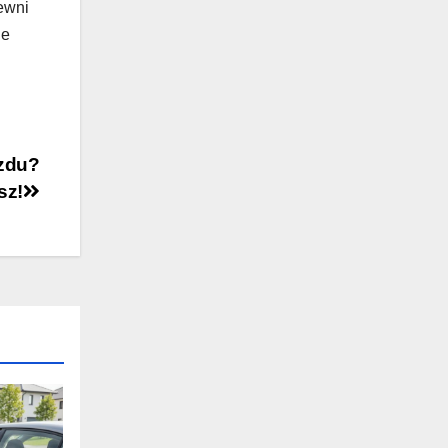
ewni
ne
azdu?
sz!