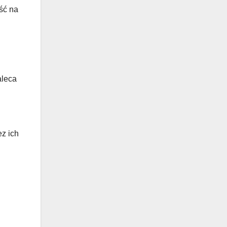
ść na
aleca
ez ich