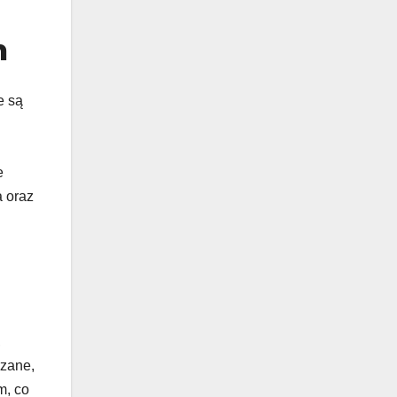
h
e są
e
a oraz
,
rzane,
m, co