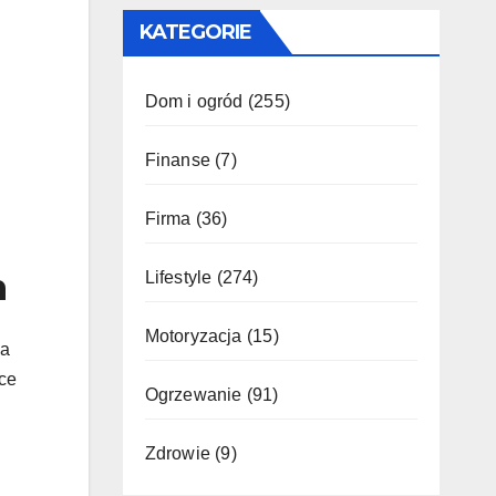
KATEGORIE
Dom i ogród
(255)
Finanse
(7)
Firma
(36)
m
Lifestyle
(274)
Motoryzacja
(15)
na
rce
Ogrzewanie
(91)
Zdrowie
(9)