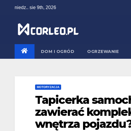
Skip
niedz.. sie 9th, 2026
to
content
DOM I OGRÓD
OGRZEWANIE
MOTORYZACJA
Tapicerka samoc
zawierać komple
wnętrza pojazdu