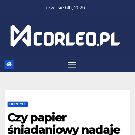
Skip
czw.. sie 6th, 2026
to
content
LIFESTYLE
Czy papier
śniadaniowy nadaje