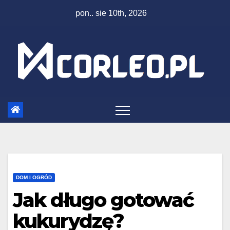
Skip
pon.. sie 10th, 2026
to
content
DOM I OGRÓD
Jak długo gotować
kukurydzę?