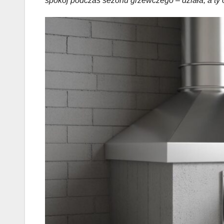
spokój podczas sezonu grzewczego – działa, a ty 