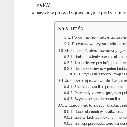
na kW.
Wywiew prowadź grawitacyjnie pod stropem;
Spis Treści
Po co nawiew i gdzie go zapl
Podstawowe wymagania i pros
Gdzie zrobić otwór nawiewny i ja
Umiejscowienie otworu: nisko i 
Jak policzyć przekrój: proste pr
Dwie szczeliny czy jedna kratk
Szybka lista kontroli miejsca 
Jaki przekrój nawiewu do Twojej 
3 kroki do wyniku: prosto i skut
Przykłady z życia: gaz, stałopal
Szybka ściąga do notatnika
Z czego i jak to złożyć: kratka, „
Dobór elementów: kratka i rura, 
„Zetka” krok po kroku: zimne pow
Izolacja przewodu: zero kondensa