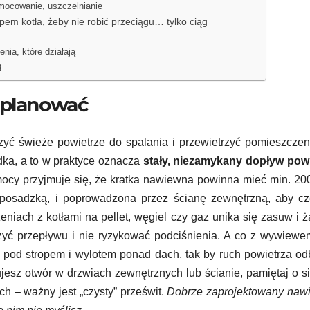
mocowanie, uszczelnianie
em kotła, żeby nie robić przeciągu… tylko ciąg
enia, które działają
g
aplanować
zyć świeże powietrze do spalania i przewietrzyć pomieszczen
odka, a to w praktyce oznacza
stały, niezamykany dopływ powi
 mocy przyjmuje się, że kratka nawiewna powinna mieć min. 2
posadzką, i poprowadzona przez ścianę zewnętrzną, aby cz
iach z kotłami na pellet, węgiel czy gaz unika się zasuw i ża
zyć przepływu i nie ryzykować podciśnienia. A co z wywiew
m pod stropem i wylotem ponad dach, tak by ruch powietrza o
nujesz otwór w drzwiach zewnętrznych lub ścianie, pamiętaj o si
jach – ważny jest „czysty” prześwit.
Dobrze zaprojektowany nawi