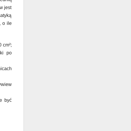
w jest
matyką
 o ile
0 cm²;
tki po
icach
ywiew
e być