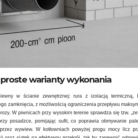
proste warianty wykonania
iewny w ścianie zewnętrznej: rura z izolacją termiczną, k
nego zamknięcia, z możliwością ograniczenia przepływu maksy
ozy. W piwnicach przy wysokim terenie sprawdza się tzw. „ze
rzy posadzce, pomijając sufit, co poprawia obmywanie pale
przez wywiew. W kotłowniach powyżej progu mocy licz prz
ji oraz siatek na efektywny przekrój, tak by zapewnić odpow