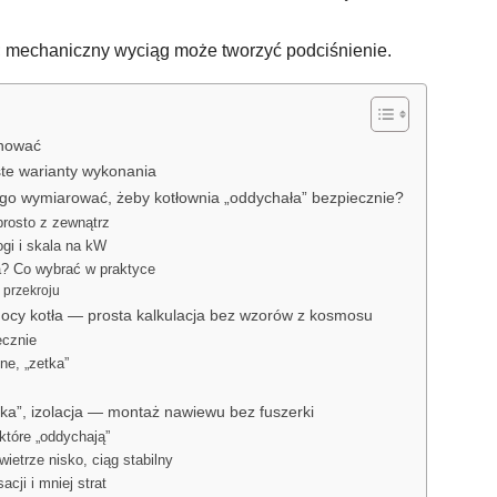
 mechaniczny wyciąg może tworzyć podciśnienie.
anować
te warianty wykonania
k go wymiarować, żeby kotłownia „oddychała” bezpiecznie?
prosto z zewnątrz
ogi i skala na kW
a? Co wybrać w praktyce
i przekroju
mocy kotła — prosta kalkulacja bez wzorów z kosmosu
ecznie
ne, „zetka”
zetka”, izolacja — montaż nawiewu bez fuszerki
które „oddychają”
ietrze nisko, ciąg stabilny
cji i mniej strat