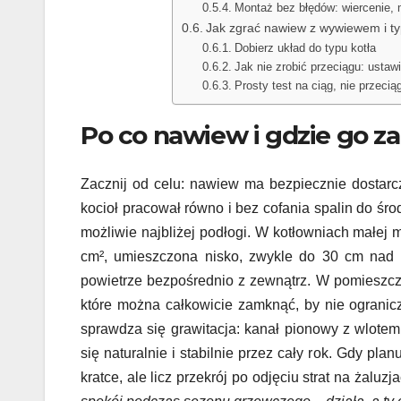
Montaż bez błędów: wiercenie, 
Jak zgrać nawiew z wywiewem i typ
Dobierz układ do typu kotła
Jak nie zrobić przeciągu: ustawi
Prosty test na ciąg, nie przecią
Po co nawiew i gdzie go z
Zacznij od celu: nawiew ma bezpiecznie dostarc
kocioł pracował równo i bez cofania spalin do śr
możliwie najbliżej podłogi. W kotłowniach małej
cm², umieszczona nisko, zwykle do 30 cm nad 
powietrze bezpośrednio z zewnątrz. W pomieszczen
które można całkowicie zamknąć, by nie ogranic
sprawdza się grawitacja: kanał pionowy z wlote
się naturalnie i stabilnie przez cały rok. Gdy pla
kratce, ale licz przekrój po odjęciu strat na żaluz