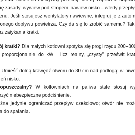
 się zasady: wywiew pod stropem, nawiew nisko – wtedy przepły
enu. Jeśli stosujesz wentylatory nawiewne, integruj je z auto
dzonego dopływu powietrza. Czy da się to zrobić samemu? Tak,
z zatykania kratki.
j kratki?
Dla małych kotłowni spotyka się progi rzędu 200–30
roporcjonalnie do kW i licz realny, „czysty” prześwit kra
Umieść dolną krawędź otworu do 30 cm nad podłogą; w piwn
ień nisko.
opuszczalny?
W kotłowniach na paliwa stałe stosuj w
rzyć niebezpieczne podciśnienie.
na jedynie ograniczać przepływ częściowo; otwór nie moż
a do spalania.