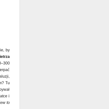
ie, by
etrza
00–300
erpać
luzji,
em? Tu
dbywał
atce i
ew to