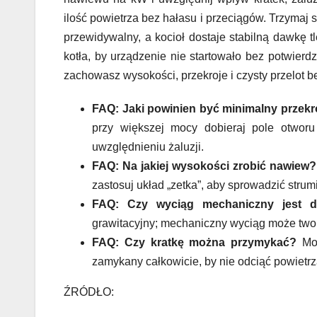
ilość powietrza bez hałasu i przeciągów. Trzymaj
przewidywalny, a kocioł dostaje stabilną dawkę tl
kotła, by urządzenie nie startowało bez potwier
zachowasz wysokości, przekroje i czysty przelot be
FAQ: Jaki powinien być minimalny przekró
przy większej mocy dobieraj pole otworu p
uwzględnieniu żaluzji.
FAQ: Na jakiej wysokości zrobić nawiew?
zastosuj układ „zetka”, aby sprowadzić strum
FAQ: Czy wyciąg mechaniczny jest d
grawitacyjny; mechaniczny wyciąg może two
FAQ: Czy kratkę można przymykać?
Moż
zamykany całkowicie, by nie odciąć powietrz
ŹRÓDŁO: