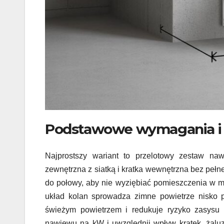
Podstawowe wymagania i 
Najprostszy wariant to przelotowy zestaw naw
zewnętrzna z siatką i kratka wewnętrzna bez peł
do połowy, aby nie wyziębiać pomieszczenia w mr
układ kolan sprowadza zimne powietrze nisko p
świeżym powietrzem i redukuje ryzyko zasysu 
nawiewu na kW i uwzględnij wpływ kratek, żaluz