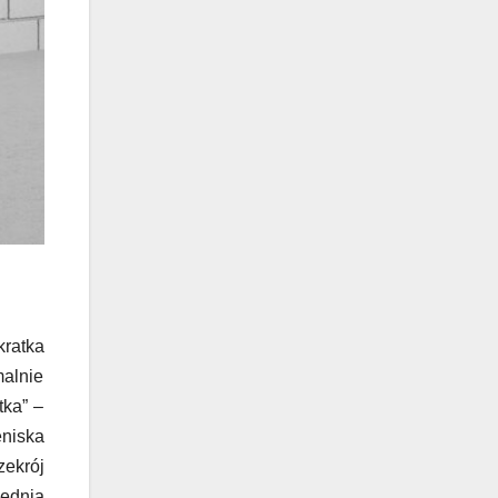
ratka
malnie
tka” –
niska
ekrój
iednią