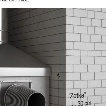
o nim nie myślisz
.