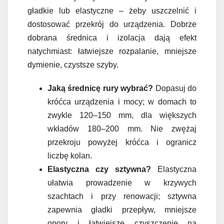
gładkie lub elastyczne – żeby uszczelnić i
dostosować przekrój do urządzenia. Dobrze
dobrana średnica i izolacja dają efekt
natychmiast: łatwiejsze rozpalanie, mniejsze
dymienie, czystsze szyby.
Jaką średnicę rury wybrać?
Dopasuj do
króćca urządzenia i mocy; w domach to
zwykle 120–150 mm, dla większych
wkładów 180–200 mm. Nie zwężaj
przekroju powyżej króćca i ogranicz
liczbę kolan.
Elastyczna czy sztywna?
Elastyczna
ułatwia prowadzenie w krzywych
szachtach i przy renowacji; sztywna
zapewnia gładki przepływ, mniejsze
opory i łatwiejsze czyszczenie na