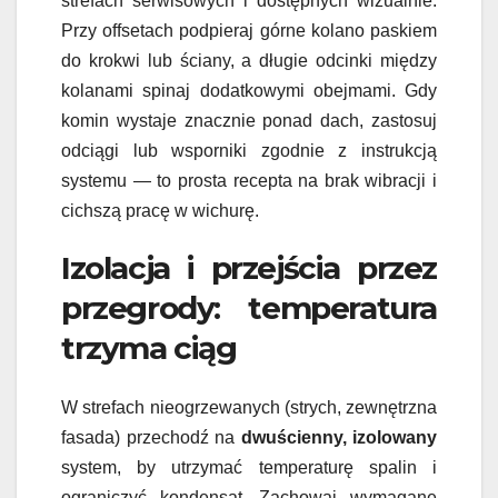
strefach serwisowych i dostępnych wizualnie.
Przy offsetach podpieraj górne kolano paskiem
do krokwi lub ściany, a długie odcinki między
kolanami spinaj dodatkowymi obejmami. Gdy
komin wystaje znacznie ponad dach, zastosuj
odciągi lub wsporniki zgodnie z instrukcją
systemu — to prosta recepta na brak wibracji i
cichszą pracę w wichurę.
Izolacja i przejścia przez
przegrody: temperatura
trzyma ciąg
W strefach nieogrzewanych (strych, zewnętrzna
fasada) przechodź na
dwuścienny, izolowany
system, by utrzymać temperaturę spalin i
ograniczyć kondensat. Zachowaj wymagane