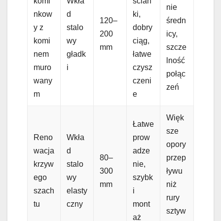
komi
Wkła
ścian
nie
nkow
d
ki,
120–
średn
y z
stalo
dobry
200
icy,
komi
wy
ciąg,
mm
szcze
nem
gładk
łatwe
lność
muro
i
czysz
połąc
wany
czeni
zeń
m
e
Więk
Łatwe
sze
Reno
Wkła
prow
opory
wacja
d
adze
80–
przep
krzyw
stalo
nie,
300
ływu
ego
wy
szybk
mm
niż
szach
elasty
i
rury
tu
czny
mont
sztyw
aż