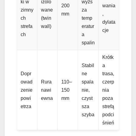
ki w
izolo
wyżs
200
wania
zimny
wane
za
mm
,
ch
(twin
temp
dylata
strefa
wall)
eratur
cje
ch
a
spalin
Krótk
Stabil
a
Dopr
ne
trasa,
owad
Rura
110–
spala
czerp
zenie
nawi
150
nie,
nia
powi
ewna
mm
czyst
poza
etrza
sza
strefą
szyba
podci
śnień