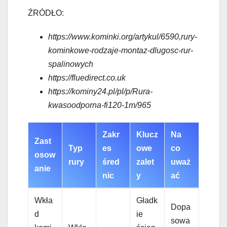
ŹRÓDŁO:
https://www.kominki.org/artykul/6590,rury-
kominkowe-rodzaje-montaz-dlugosc-rur-
spalinowych
https://fluedirect.co.uk
https://kominy24.pl/pl/p/Rura-
kwasoodporna-fi120-1m/965
Zakr
Klucz
Na
Zast
Typ
es
owe
co
osow
rury
śred
zalet
uważ
anie
nic
y
ać
Wkła
Gładk
Dopa
d
ie
sowa