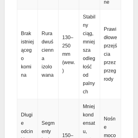
ne
Stabil
ny
Prawi
Brak
Rura
ciąg,
130–
dłowe
istniej
dwuś
mniej
250
przejś
ąceg
cienn
sza
mm
cia
o
a
odleg
(wew.
przez
komi
izolo
łość
)
przeg
na
wana
od
rody
palny
ch
Mniej
Długi
kond
Nośn
e
Segm
ensat
e
odcin
enty
u,
150–
moco