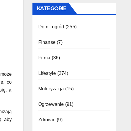
KATEGORIE
Dom i ogród
(255)
Finanse
(7)
Firma
(36)
Lifestyle
(274)
a może
ne, co
Motoryzacja
(15)
się, a
Ogrzewanie
(91)
niżają
ą, aby
Zdrowie
(9)