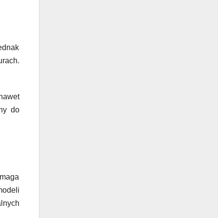
jednak
urach.
nawet
ny do
ymaga
odeli
lnych