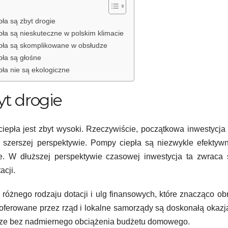
pła są zbyt drogie
pła są nieskuteczne w polskim klimacie
epła są skomplikowane w obsłudze
pła są głośne
pła nie są ekologiczne
yt drogie
 ciepła jest zbyt wysoki. Rzeczywiście, początkowa inwestycj
 szerszej perspektywie. Pompy ciepła są niezwykle efektyw
e. W dłuższej perspektywie czasowej inwestycja ta zwraca 
acji.
óżnego rodzaju dotacji i ulg finansowych, które znacząco ob
 oferowane przez rząd i lokalne samorządy są doskonałą okazj
ze bez nadmiernego obciążenia budżetu domowego.