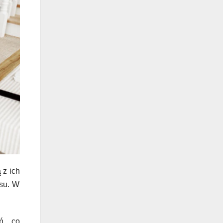
 z ich
asu. W
ń, co