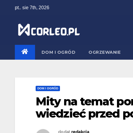
Skip
pt.. sie 7th, 2026
to
content
DOM I OGRÓD
OGRZEWANIE
DOM I OGRÓD
Mity na temat po
wiedzieć przed p
dodał
redakcja