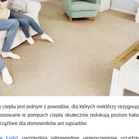
epła jest jednym z powodów, dla których niektórzy rezygnują
stosowane w pompach ciepła skutecznie redukują poziom hał
 uciążliwe dla domowników ani sąsiadów.
 w Łodzi
uwzględnia odpowiednie umiejscowienie urządze