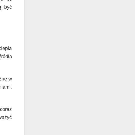
ą być
ciepła
źródła
ażne w
niami,
coraz
zważyć