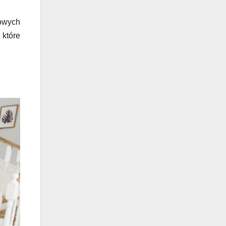
owych
 które