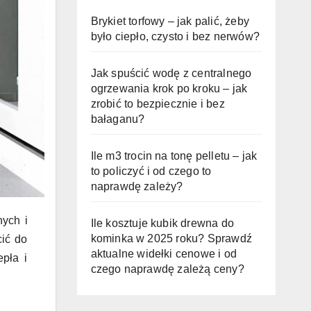
Brykiet torfowy – jak palić, żeby
było ciepło, czysto i bez nerwów?
Jak spuścić wodę z centralnego
ogrzewania krok po kroku – jak
zrobić to bezpiecznie i bez
bałaganu?
Ile m3 trocin na tonę pelletu – jak
to policzyć i od czego to
naprawdę zależy?
nych i
Ile kosztuje kubik drewna do
kominka w 2025 roku? Sprawdź
cić do
aktualne widełki cenowe i od
epła i
czego naprawdę zależą ceny?