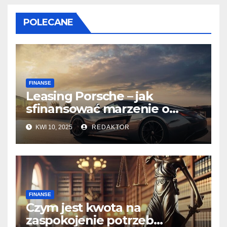
POLECANE
FINANSE
Leasing Porsche – jak
sfinansować marzenie o
sportowym samochodzie
KWI 10, 2025
REDAKTOR
FINANSE
Czym jest kwota na
zaspokojenie potrzeb