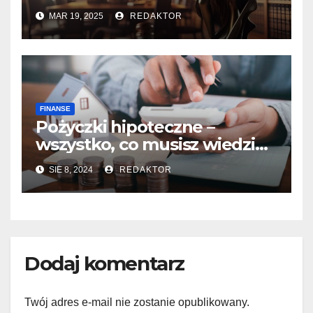
mieszkaniowych?
MAR 19, 2025
REDAKTOR
FINANSE
Pożyczki hipoteczne –
wszystko, co musisz wiedzieć
przed zaciągnięciem kredytu
SIE 8, 2024
REDAKTOR
Dodaj komentarz
Twój adres e-mail nie zostanie opublikowany.