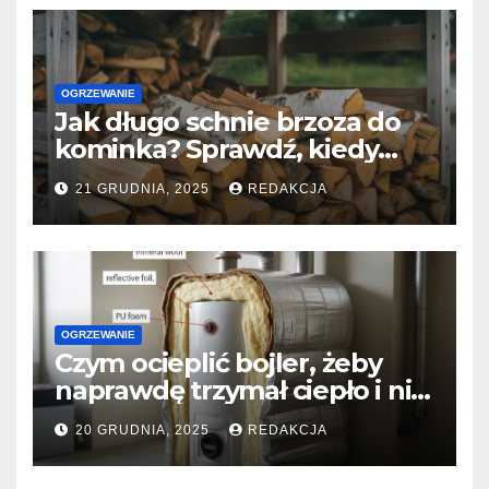
OGRZEWANIE
Jak długo schnie brzoza do
kominka? Sprawdź, kiedy
naprawdę jest gotowa do
21 GRUDNIA, 2025
REDAKCJA
palenia?
OGRZEWANIE
Czym ocieplić bojler, żeby
naprawdę trzymał ciepło i nie
zjadał prądu?
20 GRUDNIA, 2025
REDAKCJA