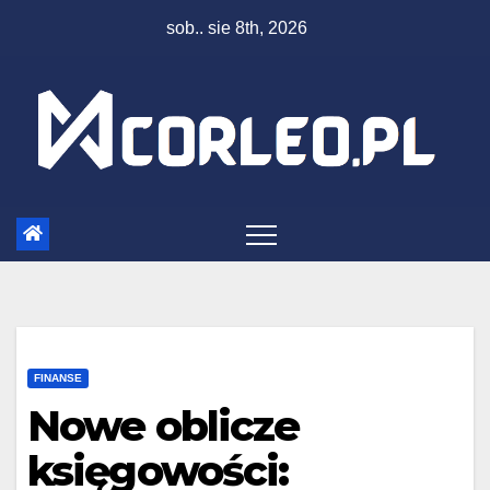
Skip
sob.. sie 8th, 2026
to
content
FINANSE
Nowe oblicze
księgowości: