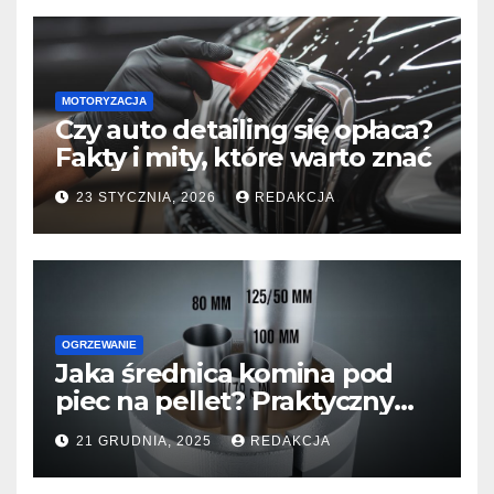
MOTORYZACJA
Czy auto detailing się opłaca?
Fakty i mity, które warto znać
23 STYCZNIA, 2026
REDAKCJA
OGRZEWANIE
Jaka średnica komina pod
piec na pellet? Praktyczny
przewodnik dla domu i
21 GRUDNIA, 2025
REDAKCJA
mieszkania