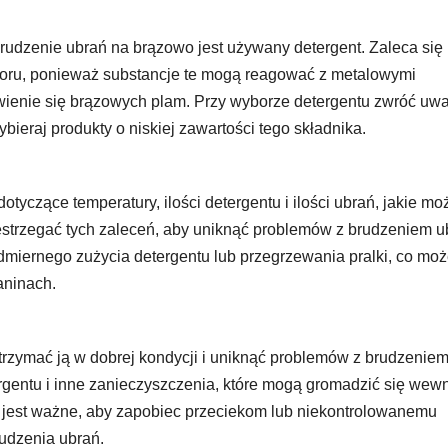
udzenie ubrań na brązowo jest używany detergent. Zaleca się
osforu, ponieważ substancje te mogą reagować z metalowymi
wienie się brązowych plam. Przy wyborze detergentu zwróć uw
wybieraj produkty o niskiej zawartości tego składnika.
tyczące temperatury, ilości detergentu i ilości ubrań, jakie mo
estrzegać tych zaleceń, aby uniknąć problemów z brudzeniem u
miernego zużycia detergentu lub przegrzewania pralki, co mo
aninach.
utrzymać ją w dobrej kondycji i uniknąć problemów z brudzenie
gentu i inne zanieczyszczenia, które mogą gromadzić się wewn
eż jest ważne, aby zapobiec przeciekom lub niekontrolowanemu
udzenia ubrań.