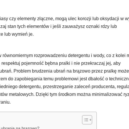
iasy czy elementy złączne, mogą ulec korozji lub oksydacji w w
aj stan tych elementów i jeśli zauważysz oznaki rdzy lub
e lub wymień je.
 w równomiernym rozprowadzeniu detergentu i wody, co z kolei
spektuj pojemność bębna pralki i nie przekraczaj jej, aby
 ubrań. Problem brudzenia ubrań na brązowo przez pralkę może
zem do zapobiegania temu problemowi jest dbałość o technicz
iedniego detergentu, przestrzeganie zaleceń producenta, regul
entów metalowych. Dzięki tym środkom można minimalizować ry
aniu.
i ubrania na brązowo?