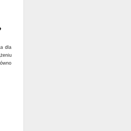
ca dla
ążeniu
arówno