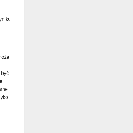
yniku
 może
 być
ne
arne
zyko