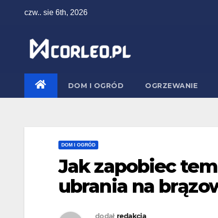
Skip
czw.. sie 6th, 2026
to
content
DOM I OGRÓD
OGRZEWANIE
DOM I OGRÓD
Jak zapobiec temu
ubrania na brązo
dodał
redakcja