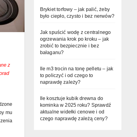
Brykiet torfowy – jak palić, żeby
było ciepło, czysto i bez nerwów?
Jak spuścić wodę z centralnego
ogrzewania krok po kroku – jak
zrobić to bezpiecznie i bez
bałaganu?
ane z
Ile m3 trocin na tonę pelletu – jak
orad
to policzyć i od czego to
naprawdę zależy?
Ile kosztuje kubik drewna do
udzone
kominka w 2025 roku? Sprawdź
aktualne widełki cenowe i od
aby mu
czego naprawdę zależą ceny?
dzenia