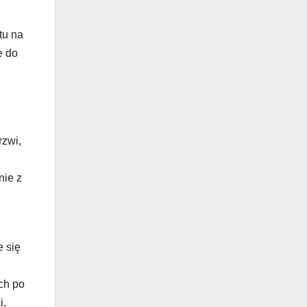
tu na
e do
rzwi,
nie z
e się
ch po
i,