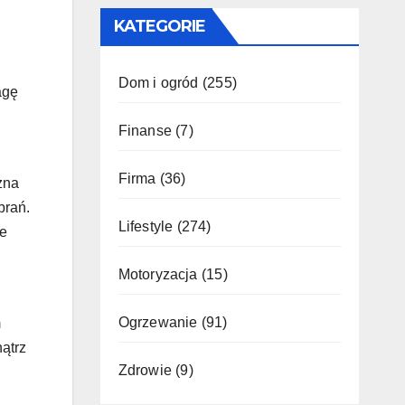
KATEGORIE
Dom i ogród
(255)
agę
Finanse
(7)
Firma
(36)
żna
brań.
Lifestyle
(274)
że
Motoryzacja
(15)
Ogrzewanie
(91)
m
ątrz
Zdrowie
(9)