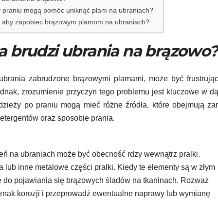
rzy praniu mogą pomóc uniknąć plam na ubraniach?
kę, aby zapobiec brązowym plamom na ubraniach?
a brudzi ubrania na brązowo?
 ubrania zabrudzone brązowymi plamami, może być frustrują
ednak, zrozumienie przyczyn tego problemu jest kluczowe w d
dzieży po praniu mogą mieć różne źródła, które obejmują z
detergentów oraz sposobie prania.
 na ubraniach może być obecność rdzy wewnątrz pralki.
lub inne metalowe części pralki. Kiedy te elementy są w złym
ię do pojawiania się brązowych śladów na tkaninach. Rozważ
znak korozji i przeprowadź ewentualne naprawy lub wymianę