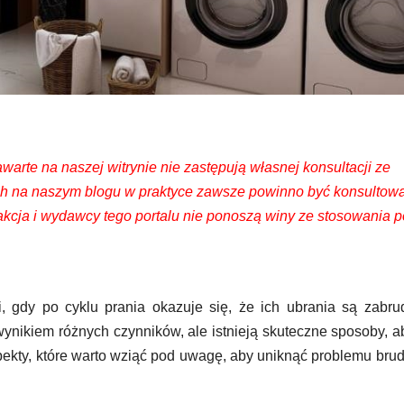
arte na naszej witrynie nie zastępują własnej konsultacji ze
tych na naszym blogu w praktyce zawsze powinno być konsultow
cja i wydawcy tego portalu nie ponoszą winy ze stosowania p
i, gdy po cyklu prania okazuje się, że ich ubrania są zabr
ynikiem różnych czynników, ale istnieją skuteczne sposoby, 
ekty, które warto wziąć pod uwagę, aby uniknąć problemu bru