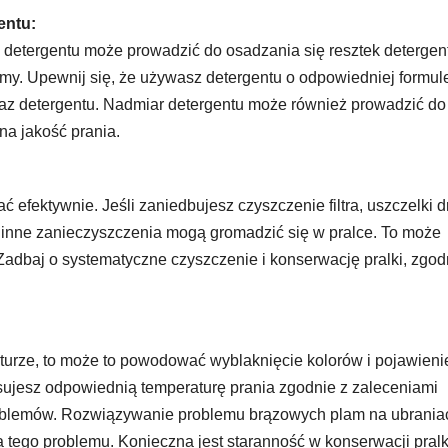
entu:
detergentu może prowadzić do osadzania się resztek detergen
my. Upewnij się, że używasz detergentu o odpowiedniej formul
 oraz detergentu. Nadmiar detergentu może również prowadzić do
na jakość prania.
ć efektywnie. Jeśli zaniedbujesz czyszczenie filtra, uszczelki d
az inne zanieczyszczenia mogą gromadzić się w pralce. To może
adbaj o systematyczne czyszczenie i konserwację pralki, zgod
aturze, to może to powodować wyblaknięcie kolorów i pojawieni
sujesz odpowiednią temperaturę prania zgodnie z zaleceniami
problemów. Rozwiązywanie problemu brązowych plam na ubrania
 tego problemu. Konieczna jest staranność w konserwacji pralk