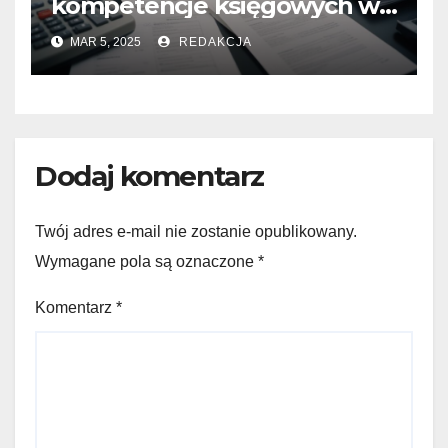
kompetencje księgowych w
erze cyfrowej transformacji
MAR 5, 2025
REDAKCJA
Dodaj komentarz
Twój adres e-mail nie zostanie opublikowany.
Wymagane pola są oznaczone
*
Komentarz
*