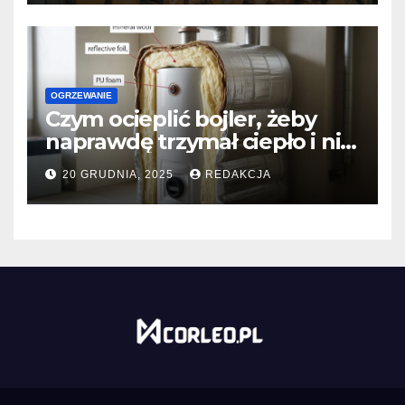
OGRZEWANIE
Czym ocieplić bojler, żeby
naprawdę trzymał ciepło i nie
zjadał prądu?
20 GRUDNIA, 2025
REDAKCJA