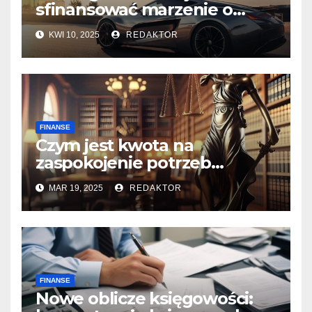
sfinansować marzenie o
sportowym samochodzie
KWI 10, 2025
REDAKTOR
FINANSE
Czym jest kwota na
zaspokojenie potrzeb
mieszkaniowych?
MAR 19, 2025
REDAKTOR
FINANSE
Nowe oblicze księgowości: