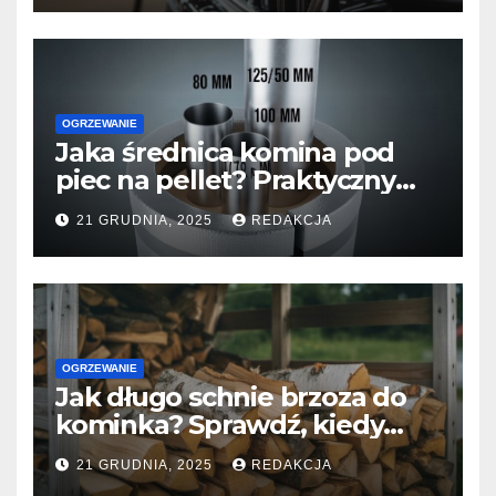
OGRZEWANIE
Jaka średnica komina pod
piec na pellet? Praktyczny
przewodnik dla domu i
21 GRUDNIA, 2025
REDAKCJA
mieszkania
OGRZEWANIE
Jak długo schnie brzoza do
kominka? Sprawdź, kiedy
naprawdę jest gotowa do
21 GRUDNIA, 2025
REDAKCJA
palenia?