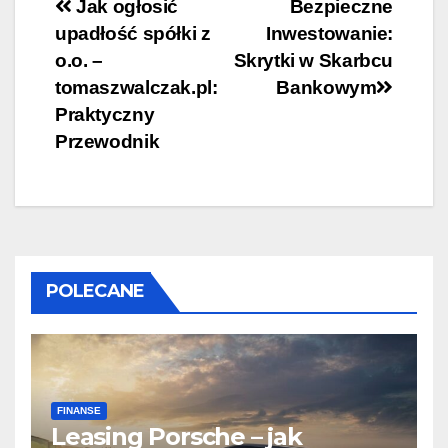
Nawigacja
Jak ogłosić
Bezpieczne
upadłość spółki z
Inwestowanie:
wpisu
o.o. –
Skrytki w Skarbcu
tomaszwalczak.pl:
Bankowym
Praktyczny
Przewodnik
POLECANE
FINANSE
Leasing Porsche – jak