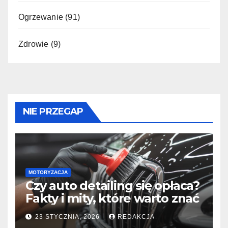
Ogrzewanie
(91)
Zdrowie
(9)
NIE PRZEGAP
MOTORYZACJA
Czy auto detailing się opłaca?
Fakty i mity, które warto znać
23 STYCZNIA, 2026
REDAKCJA