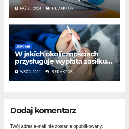
PAŹ 25, 2024
REDAKTOR
ZDROWIE
W jakich okolicznościach
przysługuje wypłata zasiłku
chorobowego?
WRZ 2, 2024
REDAKTOR
Dodaj komentarz
Twój adres e-mail nie zostanie opublikowany.