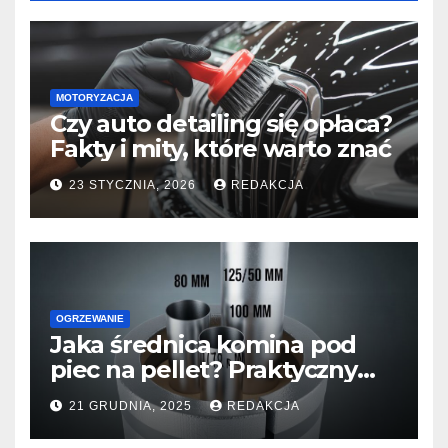
MOTORYZACJA
Czy auto detailing się opłaca?
Fakty i mity, które warto znać
23 STYCZNIA, 2026
REDAKCJA
OGRZEWANIE
Jaka średnica komina pod
piec na pellet? Praktyczny
przewodnik dla domu i
21 GRUDNIA, 2025
REDAKCJA
mieszkania