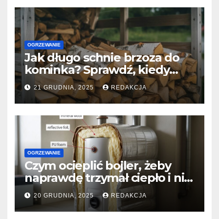
OGRZEWANIE
Jak długo schnie brzoza do
kominka? Sprawdź, kiedy
naprawdę jest gotowa do
21 GRUDNIA, 2025
REDAKCJA
palenia?
OGRZEWANIE
Czym ocieplić bojler, żeby
naprawdę trzymał ciepło i nie
zjadał prądu?
20 GRUDNIA, 2025
REDAKCJA