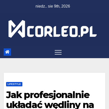
Skip
niedz.. sie 9th, 2026
to
content
LIFESTYLE
Jak profesjonalnie
układać wędliny na